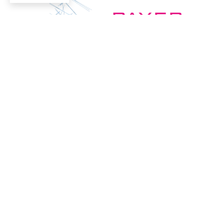
Enlaces rápidos
HOME
PROYECTOS
CONCURSOS
PREMIOS
SOBRE NOSOTROS
PUBLICACIONES
BLOG
TIENDA
CONTACTO